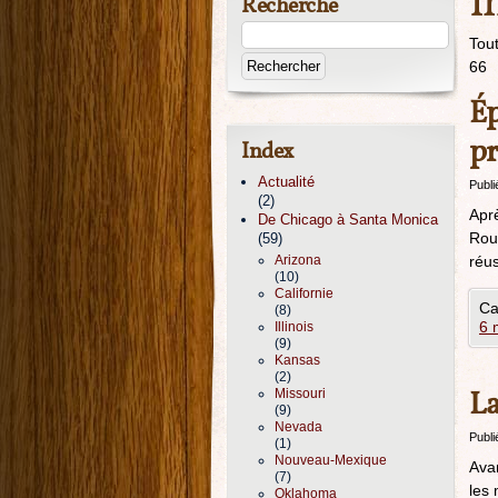
I
Recherche
Tout
66
Ép
pr
Index
Actualité
Publi
(2)
Aprè
De Chicago à Santa Monica
Rout
(59)
Arizona
réus
(10)
Californie
Ca
(8)
6 
Illinois
(9)
Kansas
(2)
La
Missouri
(9)
Nevada
Publi
(1)
Nouveau-Mexique
Avan
(7)
les 
Oklahoma