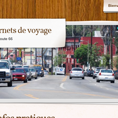
Bien
rnets de voyage
Route 66