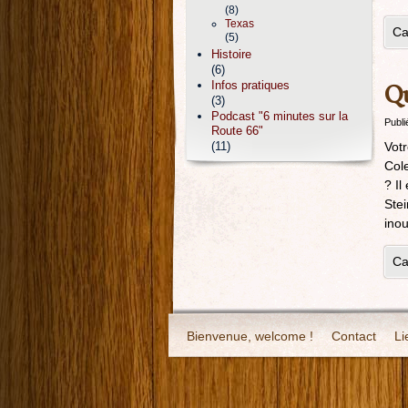
(8)
Texas
Ca
(5)
Histoire
(6)
Infos pratiques
Qu
(3)
Podcast "6 minutes sur la
Publi
Route 66"
(11)
Votr
Cole
? Il
Stei
inou
Ca
Bienvenue, welcome !
Contact
Li