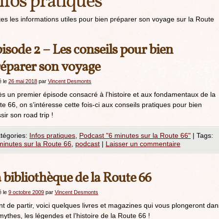
nfos pratiques
es les informations utiles pour bien préparer son voyage sur la Route
isode 2 – Les conseils pour bien
éparer son voyage
é le
26 mai 2018
par
Vincent Desmonts
s un premier épisode consacré à l’histoire et aux fondamentaux de la
e 66, on s’intéresse cette fois-ci aux conseils pratiques pour bien
sir son road trip !
tégories:
Infos pratiques
,
Podcast "6 minutes sur la Route 66"
|
Tags:
minutes sur la Route 66
,
podcast
|
Laisser un commentaire
 bibliothèque de la Route 66
é le
9 octobre 2009
par
Vincent Desmonts
t de partir, voici quelques livres et magazines qui vous plongeront dan
mythes, les légendes et l’histoire de la Route 66 !