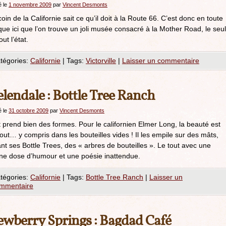
é le
1 novembre 2009
par
Vincent Desmonts
oin de la Californie sait ce qu’il doit à la Route 66. C’est donc en toute
que ici que l’on trouve un joli musée consacré à la Mother Road, le seul
out l’état.
tégories:
Californie
|
Tags:
Victorville
|
Laisser un commentaire
lendale : Bottle Tree Ranch
é le
31 octobre 2009
par
Vincent Desmonts
t prend bien des formes. Pour le californien Elmer Long, la beauté est
out… y compris dans les bouteilles vides ! Il les empile sur des mâts,
nt ses Bottle Trees, des « arbres de bouteilles ». Le tout avec une
ne dose d’humour et une poésie inattendue.
tégories:
Californie
|
Tags:
Bottle Tree Ranch
|
Laisser un
mmentaire
wberry Springs : Bagdad Café