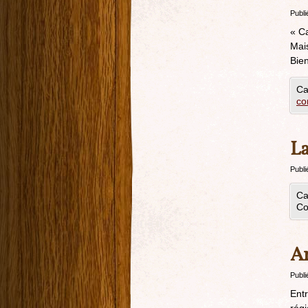
Publi
« Ca
Mais
Bie
Ca
co
La
Publi
Ca
Co
Am
Publi
Entr