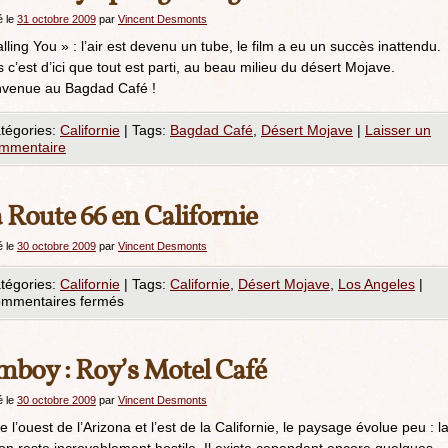
é le
31 octobre 2009
par
Vincent Desmonts
lling You » : l’air est devenu un tube, le film a eu un succès inattendu.
 c’est d’ici que tout est parti, au beau milieu du désert Mojave.
nvenue au Bagdad Café !
tégories:
Californie
|
Tags:
Bagdad Café
,
Désert Mojave
|
Laisser un
mmentaire
 Route 66 en Californie
é le
30 octobre 2009
par
Vincent Desmonts
tégories:
Californie
|
Tags:
Californie
,
Désert Mojave
,
Los Angeles
|
mmentaires fermés
boy : Roy’s Motel Café
é le
30 octobre 2009
par
Vincent Desmonts
e l’ouest de l’Arizona et l’est de la Californie, le paysage évolue peu : l