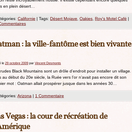
on reste incroyablement hostile. Il existe cependant encore quelques
is en plein désert…
tégories:
Californie
|
Tags:
Désert Mojave
,
Oakies
,
Roy's Motel Café
|
Commentaires
tman : la ville-fantôme est bien vivante
é le
29 octobre 2009
par
Vincent Desmonts
rudes Black Mountains sont un drôle d’endroit pour installer un village.
 au début du 20e siècle, la Ruée vers l’or n’avait pas encore dit son
nier mot : Oatman allait prospérer jusque dans les années 30…
tégories:
Arizona
|
1 Commentaire
s Vegas : la cour de récréation de
Amérique