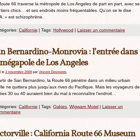
oute 66 traverse la métropole de Los Angeles de part en part, avec se
tiers chics… et ses endroits moins fréquentables. Qu’on se le dise :
A. » est schizophrène.
tégories:
Californie
|
Tags:
Hollywood
|
Laisser un commentaire
n Bernardino-Monrovia : l’entrée dans
 mégapole de Los Angeles
é le
2 novembre 2009
par
Vincent Desmonts
rtir de San Bernardino, la Route 66 pénètre dans un milieu urbain
lle ne quittera plus jusqu’aux rives du Pacifique. Mais les voyageurs de
ées 30 ou 40 auraient bien du mal à reconnaître l’endroit…
tégories:
Californie
|
Tags:
Oakies
,
Wigwam Motel
|
Laisser un
mmentaire
ctorville : California Route 66 Museum