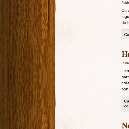
Publi
Ce c
logi
de t
Ca
He
Publi
L’ar
part
créa
bon
Ca
co
Ne