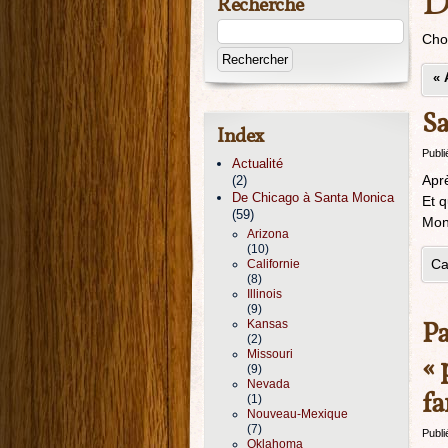
D
Recherche
Cho
«
Sa
Index
Publi
Actualité
Aprè
(2)
De Chicago à Santa Monica
Et q
(59)
Moni
Arizona
(10)
Ca
Californie
(8)
Illinois
(9)
Pa
Kansas
(2)
Missouri
« 
(9)
Nevada
f
(1)
Nouveau-Mexique
(7)
Publi
Oklahoma