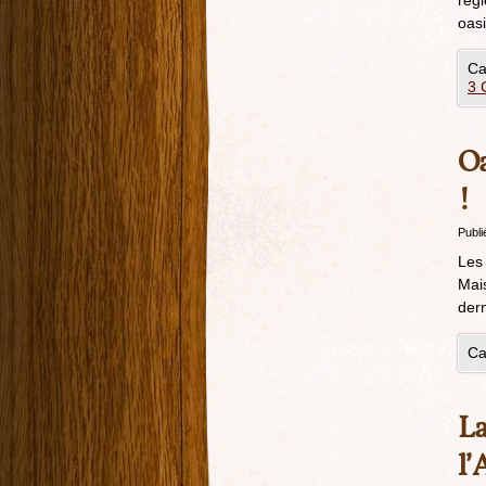
régi
oas
Ca
3 
Oa
!
Publi
Les 
Mais
der
Ca
La
l’