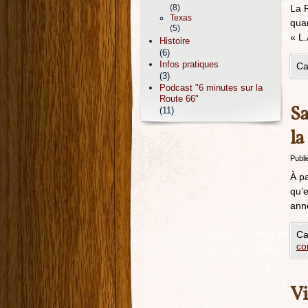
(8)
La R
Texas
quar
(5)
« L.
Histoire
(6)
Infos pratiques
Ca
(3)
Podcast "6 minutes sur la
Route 66"
Sa
(11)
la
Publi
À pa
qu’e
ann
Ca
co
Vi