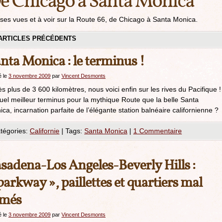
e Chicago à Santa Monica
ses vues et à voir sur la Route 66, de Chicago à Santa Monica.
ARTICLES PRÉCÉDENTS
nta Monica : le terminus !
é le
3 novembre 2009
par
Vincent Desmonts
s plus de 3 600 kilomètres, nous voici enfin sur les rives du Pacifique !
uel meilleur terminus pour la mythique Route que la belle Santa
ca, incarnation parfaite de l’élégante station balnéaire californienne ?
tégories:
Californie
|
Tags:
Santa Monica
|
1 Commentaire
sadena-Los Angeles-Beverly Hills :
parkway », paillettes et quartiers mal
amés
é le
3 novembre 2009
par
Vincent Desmonts