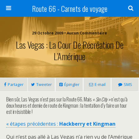
Route 66 - Carnets de voyage
29 Octobre 2009 • Aucun Commentaire
Las Vegas : La Cour De Récréation De
L’Amérique
Partager
Tweeter
Épingler
E-mail
SMS
Bien sûr, Las Vegas n’est pas sur la Route 66. Mais
« Sin City »
n’est qu’à
deux heures et demie de route de Kingman : la tentation d’y faire un tour
est irrésistible !
« étapes précédentes :
Hackberry et Kingman
Qui n’est pas allé à Las Vegas n’a rien vu de l’Amérique