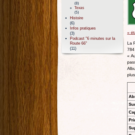
(8)
Texas
(5)
Histoire
(6)
Infos pratiques
« é
(3)
Podcast "6 minutes sur la
La 
Route 66"
(11)
784
« A
pass
Albu
plus
Ab
Su
Cap
Pri
Sup