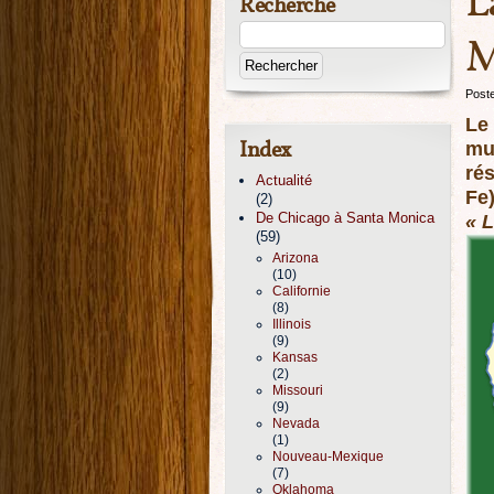
L
Recherche
M
Post
Le 
Index
mul
ré
Actualité
Fe
(2)
De Chicago à Santa Monica
« 
(59)
Arizona
(10)
Californie
(8)
Illinois
(9)
Kansas
(2)
Missouri
(9)
Nevada
(1)
Nouveau-Mexique
(7)
Oklahoma