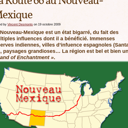
a Route 66 au Nouveau-
exique
ed by
Vincent Desmonts
on 19 octobre 2009
Nouveau-Mexique est un état bigarré, du fait des
tiples influences dont il a bénéficié. Immenses
serves indiennes, villes d’infuence espagnoles (Sant
), paysages grandioses… La région est bel et bien u
Land of Enchantment »
.