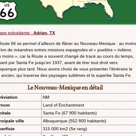
tape précédente :
Adrian, TX
Route 66 se permet d’ailleurs de flâner au Nouveau-Mexique : au moin
 km de méandres entres missions espagnoles et « pueblos » indiens.
u moins », car la Route a souvent changé de tracé au cours du temps,
ant par Santa Fe jusqu’en 1937, avant de tirer tout droit vers
querque plus tard. Nous avons choisi de vous présenter l’itinéraire le
 ancien, qui traverse des paysages sublimes et la superbe Santa Fe.
Le Nouveau-Mexique en détail
réviation
NM
rnom
Land of Enchantment
itale
Santa Fe (67 900 habitants)
ncipale ville
Albuquerque (552 800 habitants)
erficie
315 000 km2 (5e rang)