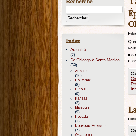
T
Recherche
Ép
O
Publi
Index
Quat
vou
Actualité
inso
(2)
De Chicago à Santa Monica
asse
(59)
Arizona
Ca
(10)
Ca
Californie
Ro
(8)
In
Illinois
(9)
Kansas
(2)
La
Missouri
(9)
Nevada
Publi
(1)
Nouveau-Mexique
(7)
Ca
Oklahoma