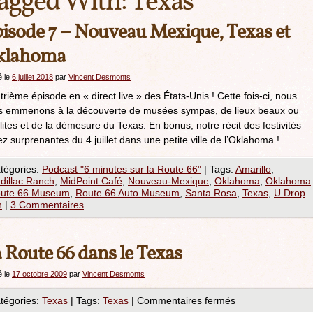
agged With:
Texas
isode 7 – Nouveau Mexique, Texas et
klahoma
é le
6 juillet 2018
par
Vincent Desmonts
rième épisode en « direct live » des États-Unis ! Cette fois-ci, nous
s emmenons à la découverte de musées sympas, de lieux beaux ou
lites et de la démesure du Texas. En bonus, notre récit des festivités
z surprenantes du 4 juillet dans une petite ville de l’Oklahoma !
tégories:
Podcast "6 minutes sur la Route 66"
|
Tags:
Amarillo
,
dillac Ranch
,
MidPoint Café
,
Nouveau-Mexique
,
Oklahoma
,
Oklahoma
ute 66 Museum
,
Route 66 Auto Museum
,
Santa Rosa
,
Texas
,
U Drop
n
|
3 Commentaires
 Route 66 dans le Texas
é le
17 octobre 2009
par
Vincent Desmonts
tégories:
Texas
|
Tags:
Texas
|
Commentaires fermés