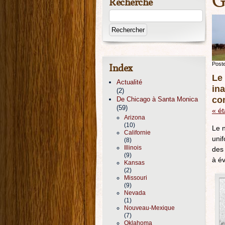
G
Recherche
Post
Index
Le
Actualité
ina
(2)
com
De Chicago à Santa Monica
(59)
« é
Arizona
(10)
Le 
Californie
uni
(8)
Illinois
des 
(9)
à é
Kansas
(2)
Missouri
(9)
Nevada
(1)
Nouveau-Mexique
(7)
Oklahoma