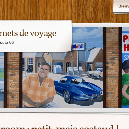
Bien
rnets de voyage
Route 66