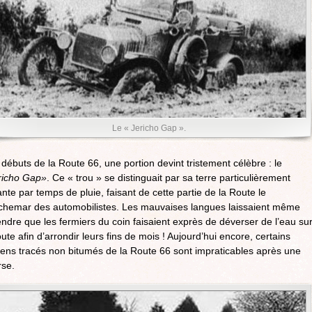
Le « Jericho Gap ».
débuts de la Route 66, une portion devint tristement célèbre : le
richo Gap»
. Ce « trou » se distinguait par sa terre particulièrement
ante par temps de pluie, faisant de cette partie de la Route le
chemar des automobilistes. Les mauvaises langues laissaient même
ndre que les fermiers du coin faisaient exprès de déverser de l’eau su
oute afin d’arrondir leurs fins de mois ! Aujourd’hui encore, certains
iens tracés non bitumés de la Route 66 sont impraticables après une
rse.