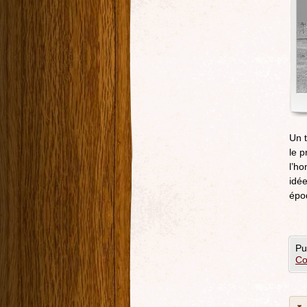
Un t
le p
l’ho
idé
épo
Pu
Co