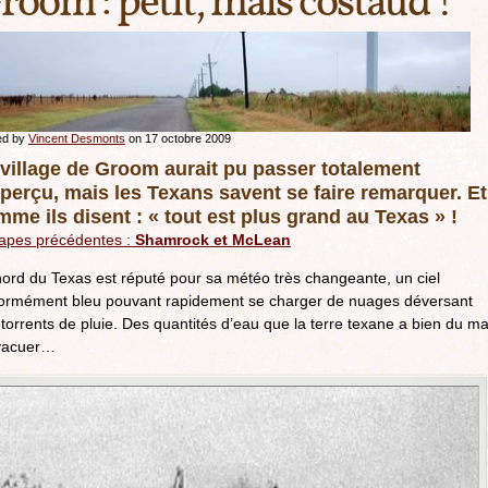
room : petit, mais costaud !
ed by
Vincent Desmonts
on 17 octobre 2009
 village de Groom aurait pu passer totalement
perçu, mais les Texans savent se faire remarquer. Et
me ils disent : « tout est plus grand au Texas » !
tapes précédentes :
Shamrock et McLean
nord du Texas est réputé pour sa météo très changeante, un ciel
formément bleu pouvant rapidement se charger de nuages déversant
torrents de pluie. Des quantités d’eau que la terre texane a bien du ma
vacuer…