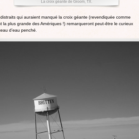
La croix géante de Groom, TX.
 distraits qui auraient manqué la croix géante (revendiquée comme
nt la plus grande des Amériques
!) remarqueront peut-être le curieux
teau d’eau penché.