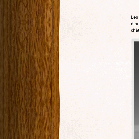
Les
éta
châ