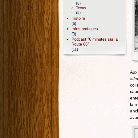
(8)
Texas
(5)
Histoire
(6)
Infos pratiques
(3)
Podcast "6 minutes sur la
Route 66"
(11)
Aux 
«Je
coll
cau
ente
la r
anc
ave