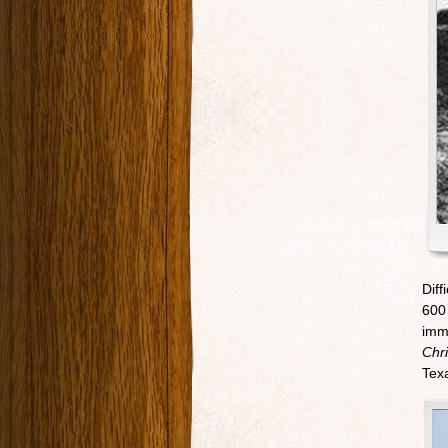
Diff
600 
imm
Chri
Texa