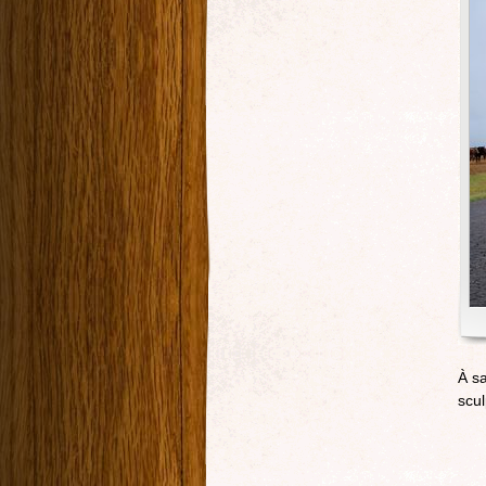
À sa
scul