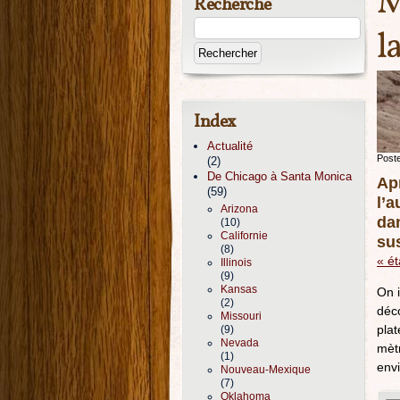
M
Recherche
l
Index
Actualité
Post
(2)
De Chicago à Santa Monica
Apr
(59)
l’a
Arizona
da
(10)
Californie
su
(8)
« é
Illinois
(9)
Kansas
On i
(2)
déco
Missouri
plat
(9)
Nevada
mèt
(1)
env
Nouveau-Mexique
(7)
Oklahoma