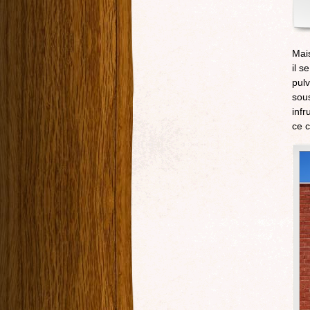
Mais
il s
pulv
sous
infr
ce c