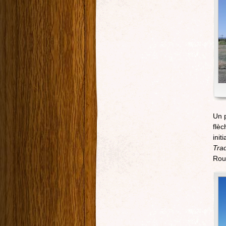
Un p
flèc
init
Tra
Rou