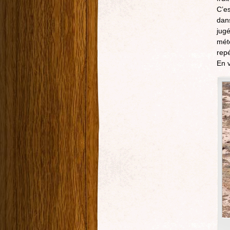
C’es
dans
jugé
mété
repé
En v