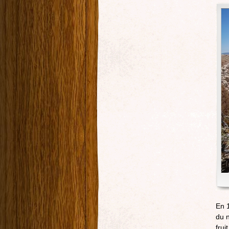
En 1
du n
frui