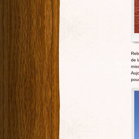
Reb
de l
miss
Aujo
pour