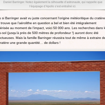
Daniel Barringer. Notez également la silhouette d’astronaute, qui rappelle que
l’équipage d’Apollo s’est entraîné ici.
 si Barringer avait vu juste concernant l’origine météoritique du cratère
e trouve que l’aérolithe en question a bel et bien été intégralement
érisée au moment de l’impact, voici 50 000 ans. Les recherches dans l
-sol (jusqu’à près de 500 mètres de profondeur !) auront donc été
uctueuses. Mais la famille Barringer réussira tout de même à extraire d
ratère une grande quantité… de dollars !