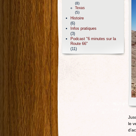
(8)
Texas
(5)
Histoire
(6)
Infos pratiques
(3)
Podcast "6 minutes sur la
Route 66"
(11)
Jusq
le v
d’ac