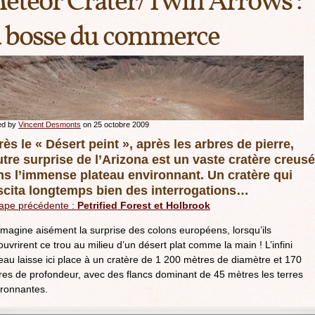
eteor Crater/Twin Arrows :
a bosse du commerce
ed by
Vincent Desmonts
on 25 octobre 2009
ès le « Désert peint », après les arbres de pierre,
utre surprise de l’Arizona est un vaste cratère creusé
ns l’immense plateau environnant. Un cratère qui
scita longtemps bien des interrogations…
tape précédente :
Petrified Forest et Holbrook
magine aisément la surprise des colons européens, lorsqu’ils
uvrirent ce trou au milieu d’un désert plat comme la main ! L’infini
eau laisse ici place à un cratère de 1 200 mètres de diamètre et 170
res de profondeur, avec des flancs dominant de 45 mètres les terres
ironnantes.