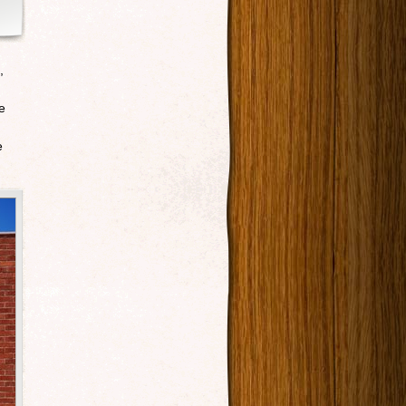
,
e
e